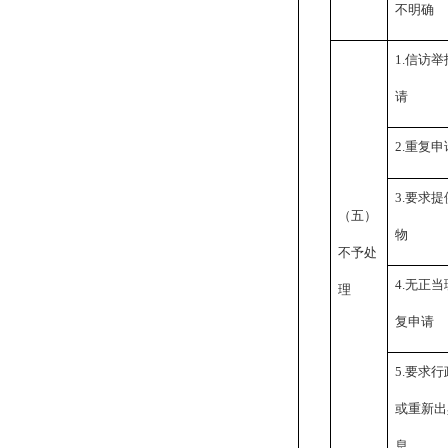
不明确
1.
信访举
请
2.
重复申
3.
要求提
（五）
物
不予处
4.
无正当
理
复申请
5.
要求行
或重新出
息