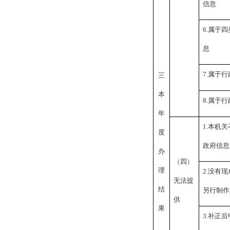
信息
6.
属于四
息
7.
属于行
三
本
8.
属于行
年
1.
本机关
度
政府信息
办
（四）
理
2.
没有现
无法提
结
另行制作
供
果
3.
补正后