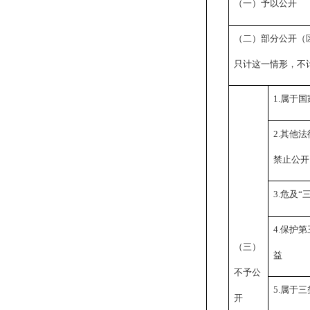
（一）予以公开
（二）部分公开（
只计这一情形，不
1.
属于国
2.
其他法
禁止公开
3.
危及“
4.
保护第
（三）
益
不予公
5.
属于三
开