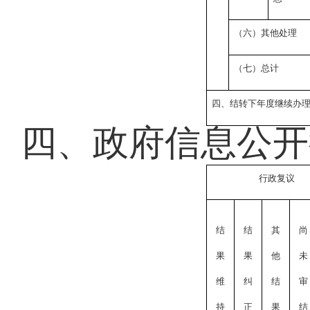
（六）其他处理
（七）总计
四、结转下年度继续办
四、政府信息公开
行政复议
结
结
其
尚
果
果
他
未
维
纠
结
审
持
正
果
结