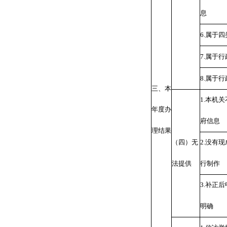
息
6.
属于四
7.
属于行
8.
属于行
三、本
1.
本机关
年度办
府信息
理结果
（四）无
2.
没有现
法提供
行制作
3.
补正后
明确