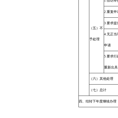
1.
信访举
2.
重复申
3.
要求提
（五）不
4.
无正当
予处理
申请
5.
要求行
重新出具
（六）其他处理
（七）总计
四、结转下年度继续办理