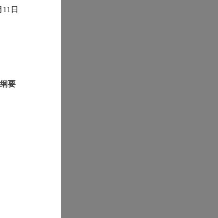
月11日
标纲要