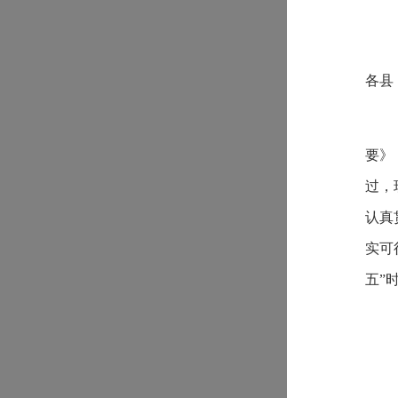
各县
要》
过，
认真
实可
五”