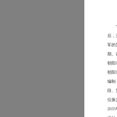
后，
军的
期
。
朝阳
朝阳
编制
段、
位振
20