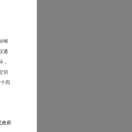
标纲
议通
际，
定切
“十四
民政府