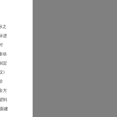
标之
标进
时
推动
制定
议》
阶
全方
望到
全面建