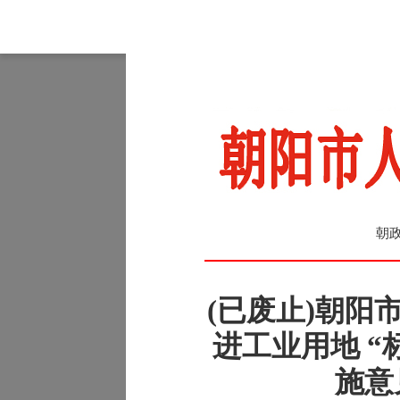
朝政
(已废止)朝阳
进工业用地 “
施意