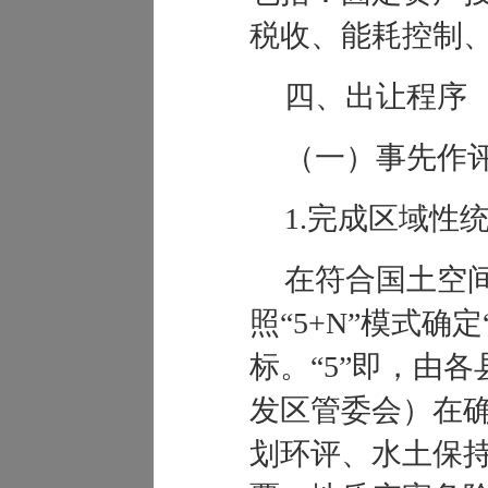
税收、能耗控制
四、出让程序
（一）事先作
1.
完成区域性
在符合国土空
照
“
5+N
”
模式确定
标。
“
5
”
即，由各
发区管委会）在
划环评、水土保