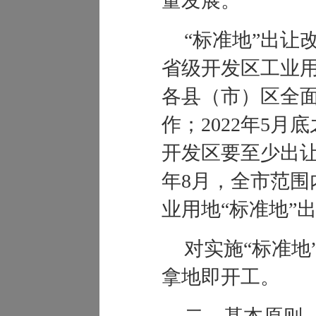
量发展。
“
标准地
”
出让
省级开发区工业
各县（市）区全
作；
2022
年
5
月底
开发区要至少出
年
8
月，全市范围
业用地
“
标准地
”
对实施
“
标准地
拿地即开工。