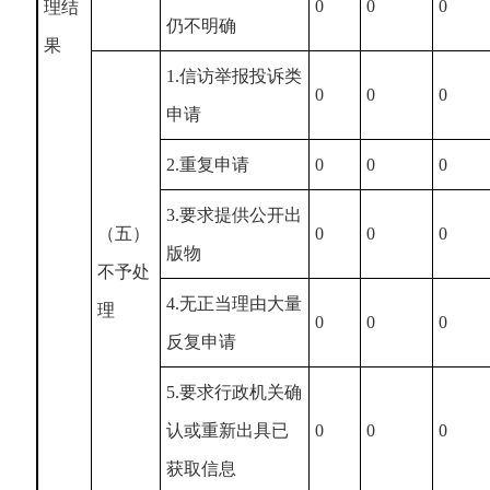
0
0
0
理结
仍不明确
果
1.信访举报投诉类
0
0
0
申请
2.重复申请
0
0
0
3.要求提供公开出
（五）
0
0
0
版物
不予处
4.无正当理由大量
理
0
0
0
反复申请
5.要求行政机关确
认或重新出具已
0
0
0
获取信息