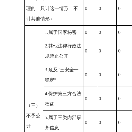
理的，只计这一情形，不
0
0
0
计其他情形）
1.属于国家秘密
0
0
0
2.其他法律行政法
0
0
0
规禁止公开
3.危及“三安全一
0
0
0
稳定”
4.保护第三方合法
0
0
0
权益
（三）
不予公
5.属于三类内部事
0
0
0
开
务信息