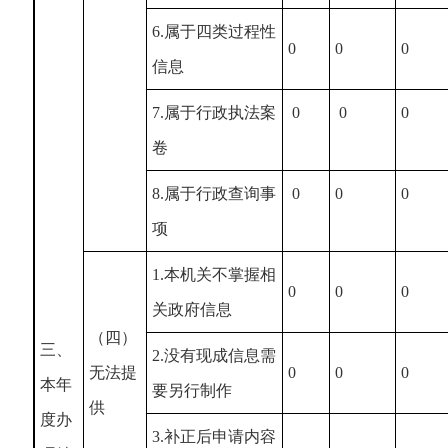
6.属于四类过程性
0
0
0
信息
7.属于行政执法案
0
0
0
卷
8.属于行政查询事
0
0
0
项
1.本机关不掌握相
0
0
0
关政府信息
（四）
三、
2.没有现成信息需
无法提
0
0
0
本年
要另行制作
供
度办
3.补正后申请内容