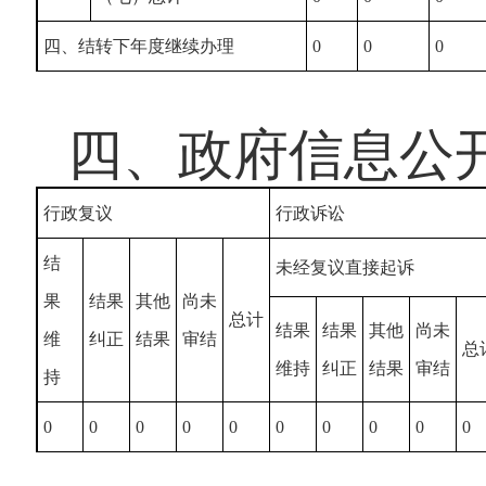
四、结转下年度继续办理
0
0
0
四、政府信息公
行政复议
行政诉讼
结
未经复议直接起诉
果
结果
其他
尚未
总计
结果
结果
其他
尚未
维
纠正
结果
审结
总
维持
纠正
结果
审结
持
0
0
0
0
0
0
0
0
0
0