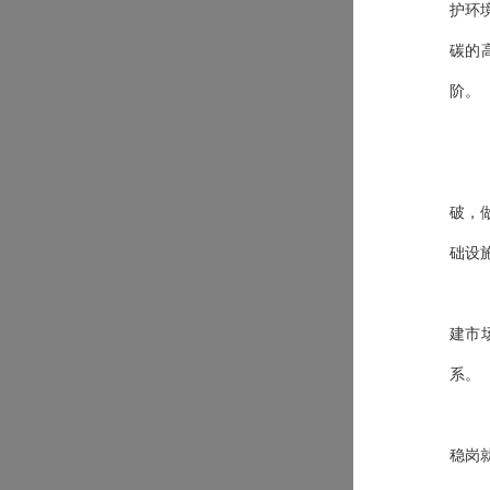
护环
碳的
阶。
破，
础设
建市
系。
稳岗