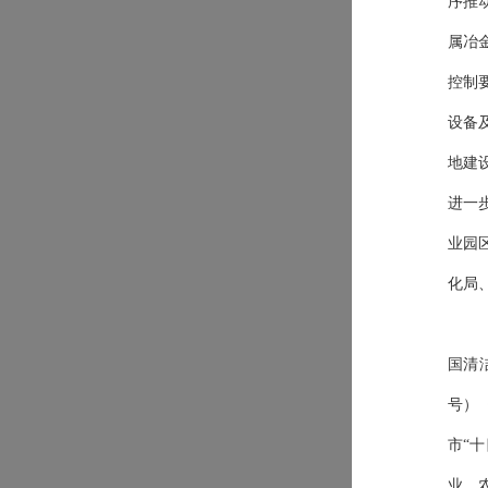
序推
属冶
控制
设备
地建
进一
业园
化
局
国清
号
）
市“
业、