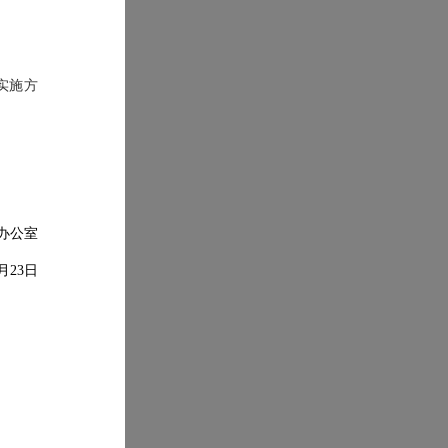
实施方
办公室
月
23
日