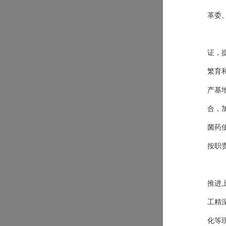
革
委
证，
繁育
产基
合，
菌药
按职
推进
工精
化等