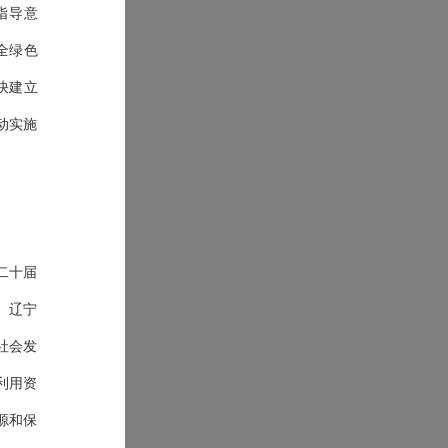
指导意
全绿色
加快建立
动实施
二十届
、辽宁
社会发
利用资
源和保