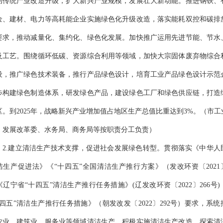
动传统产业改造升级，扩大新兴产业规模，发展壮大新动能。推进钢铁、
金、建材、电力等高耗能企业实施绿色化升级改造，落实能耗双控和碳排
要求，推动减量化、集约化、绿色化发展。加快推广运用先进节能、节水
及工艺。围绕循环低碳、资源综合利用等领域，加快大宗固体废弃物综合
设，推广绿色技术装备，推行产品绿色设计，培育工业产品绿色设计示范
步构建绿色制造体系，研发绿色产品，建设绿色工厂和绿色供应链，打造
区。
到
2025年，战略新兴产业
增加
值占
地区生产
总值比重达到
3
%。
（
市
工
、发
展
改
革
委、
水务
局、商务局等按职责分工负责
）
2.建立清洁生产技术支撑，促进社会发展绿色转型。
贯彻落实《中华人
洁生产促进法》《
“十四五”全国清洁生产推行方案》（
发改环资〔
2021
《辽宁省
“十四五”清洁生产推行任务措施》(辽发改环资
〔
2022
〕
266
号
十四五”清洁生产推行任务措施》（朝发改发
〔
2022
〕
292
号
）要求，系统
农业、建筑业、服务业等领域清洁生产，积极实施清洁生产改造，探索清