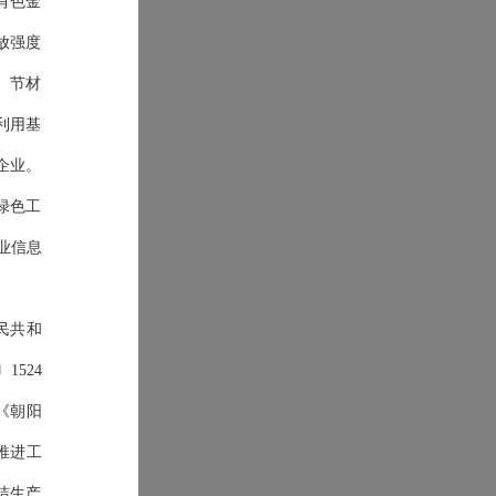
有色金
放强度
、节材
利用基
企业。
绿色工
业信息
民共和
〕
1524
)《朝阳
推进工
洁生产