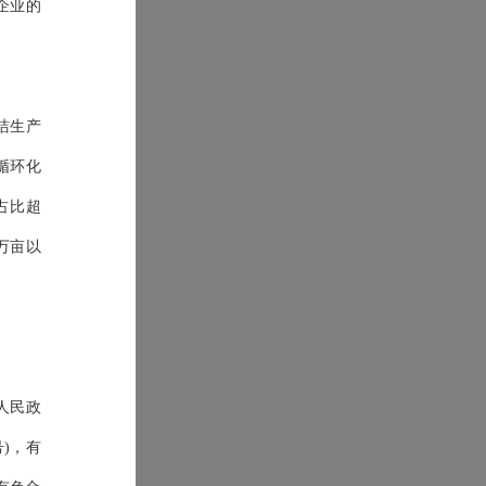
企业的
洁生产
循环化
占比超
万亩以
。
人民政
号)，有