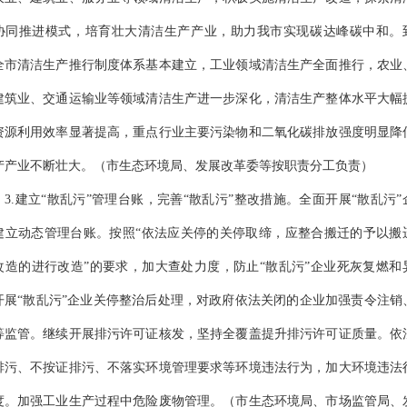
协同推进模式，培育壮大清洁生产产业，助力我市实现碳达峰碳中和。
全市清洁生产推行制度体系基本建立，工业领域清洁生产全面推行，农业
建筑业、交通运输业等领域清洁生产进一步深化，清洁生产整体水平大幅
资源利用效率显著提高，重点行业主要污染物和二氧化碳排放强度明显降
产产业不断壮大。
（
市生态环境局、
发展改革委
等按职责分工负责
）
3.建立“散乱污”管理台账，完善“散乱污”整改措施。
全面开展
“散乱污
建立动态管理台账。按照“依法应关停的关停取缔，应整合搬迁的予以搬
改造的进行改造”的要求，加大查处力度，防止“散乱污”企业死灰复燃和
开展“散乱污”企业关停整治后处理，对政府依法关闭的企业加强责令注销
等监管。继续开展排污许可证核发，坚持全覆盖提升排污许可证质量。依
排污、不按证排污、不落实环境管理要求等环境违法行为，加大环境违法
度。加强工业生产过程中危险废物管理。
（
市生态环境局、市场监管局、