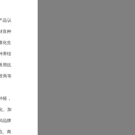
产品认
材良种
准化生
种养结
兽用抗
管局等
补链，
化、加
和品牌
点、商