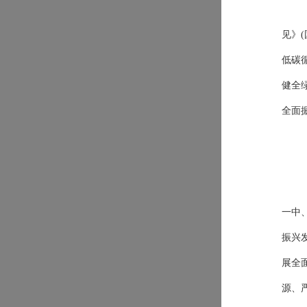
见》
低碳
健全
全面
一中
振兴
展全
源、