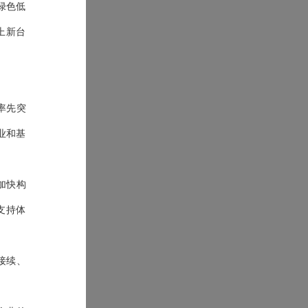
绿色低
上新台
率先突
业和基
加快构
支持体
接续、