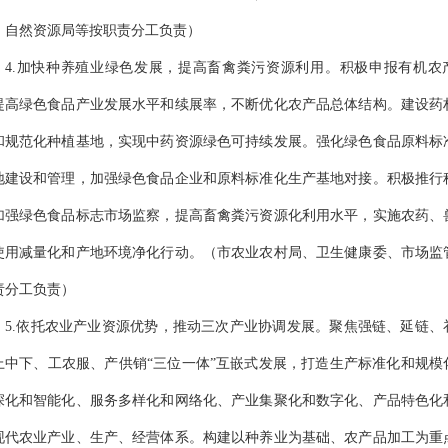
、自然资源局等按职责分工负责
）
4.加快种养殖业绿色发展，提高畜禽粪污资源利用。
积极申报有机农
提高绿色食品产业发展水平和续展率，不断优化农产品总体结构。建设药
和规范化种植基地，实现中药资源绿色可持续发展。强化绿色食品原料标
地建设和管理，加强绿色食品企业和原料标准化生产基地对接。积极推行
加强绿色食品标志市场监察，提高畜禽粪污资源化利用水平，实施农药、
使用减量化和产地环境净化行动。
（
市农业农村局、卫
生
健
康
委、市场监
责分工负责
）
5.依托农业产业资源优势，推动三次产业协调发展。
聚焦强链、延链、
上中下、工农服、产供销
“三位一体”互嵌式发展，打造生产标准化和规模
深化和智能化、服务多样化和网络化、产业集聚化和数字化、产品特色化
现代农业产业、生产、经营体系。构建以种养业为基础、农产品加工为重