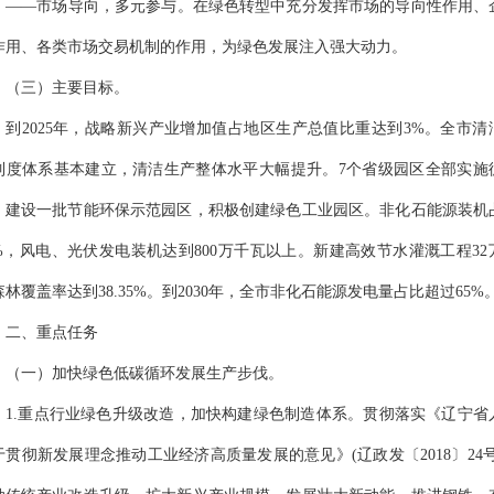
——
市场导向，多元参与。在绿色转型中充分发挥市场的导向性作用、
作用、各类市场交易机制的作用，为绿色发展注入强大动力。
（三）主要目标
。
到
2025年，战略新兴产业
增加
值占
地区生产
总值比重达到
3
%。
全市清
制度体系基本建立，清洁生产整体水平大幅提升。
7个省级园区全部实施
，建
设
一批节能环保示范园区，
积极
创建绿色工业园区。非化石能源装机
0%，风电、光伏发电装机达到
8
00万千瓦以上。新建高效节水灌溉工程
32
森林覆盖率达到
38.35%。到2030年，全市非化石能源发电量占比超过65%
二、重点任务
（一）
加快绿色低碳循环发展生产步伐
。
1.
重点行业绿色升级改造，加快构建绿色制造体系。
贯彻落实《辽宁
省
于贯彻新发展理念推动工业经济高质量发展的意见》
(辽政发〔2018〕24