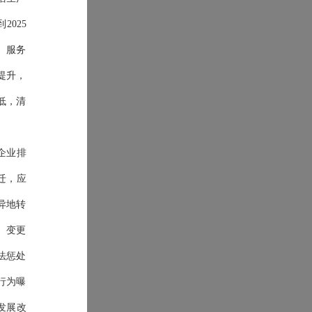
到
2025
、服务
提升，
低，清
”企业排
迁，应
异地转
、变更
法惩处
行为曝
发
展
改