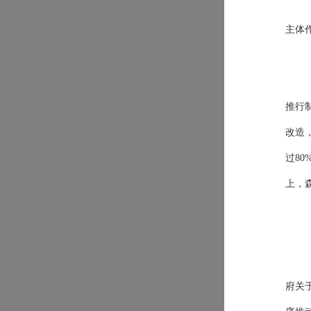
主体
推行
改造
过
8
上，
府关