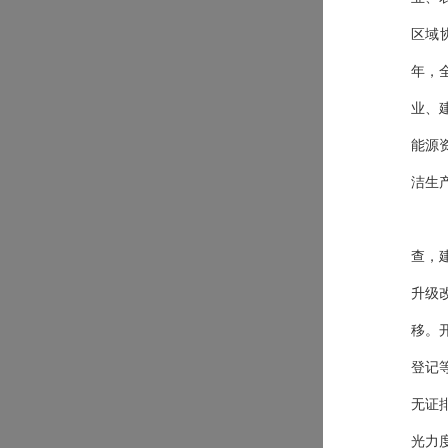
区域
年，
业、
能源
洁生
查，
升级
移。
登记
无证
光力