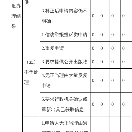
供
度办
3.补正后申请内容仍不
0
0
0
0
理结
明确
果
1.信访举报投诉类申请
0
0
0
0
2.重复申请
0
0
0
0
（五）
3.要求提供公开出版物
0
0
0
0
不予处
4.无正当理由大量反复
0
0
0
0
理
申请
5.要求行政机关确认或
0
0
0
0
重新出具已获取信息
1.申请人无正当理由逾