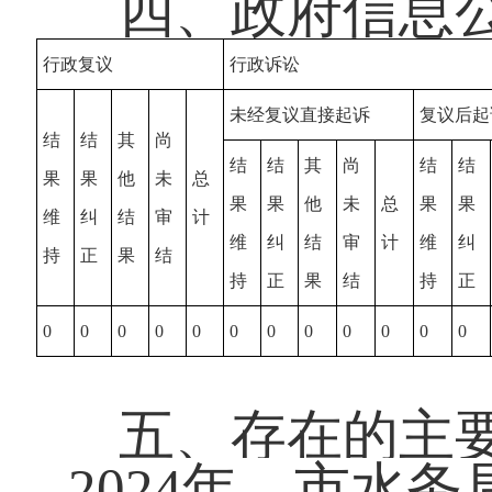
四、政府信息
行政复议
行政诉讼
未经复议直接起诉
复议后起
结
结
其
尚
结
结
其
尚
结
结
果
果
他
未
总
果
果
他
未
总
果
果
维
纠
结
审
计
维
纠
结
审
计
维
纠
持
正
果
结
持
正
果
结
持
正
0
0
0
0
0
0
0
0
0
0
0
0
五、存在的主
2024年，市水