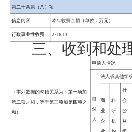
第二十条第（八）项
信息内容
本年收费金额（单位：万元）
行政事业性收费
2718.13
三、收到和处
申请人情况
法人或其他组
社
（本列数据的勾稽关系为：第一项加
自
商
科
会
第二项之和，等于第三项加第四项之
然
业
研
公
和）
人
企
机
益
业
构
组