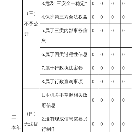
3.危及“三安全一稳定”
0
0
0
0
（三）
4.保护第三方合法权益
0
0
0
0
不予公
5.属于三类内部事务信
0
0
0
0
开
息
6.属于四类过程性信息
0
0
0
0
7.属于行政执法案卷
0
0
0
0
8.属于行政查询事项
0
0
0
0
1.本机关不掌握相关政
0
0
0
0
府信息
（四）
三、
2.没有现成信息需要另
无法提
0
0
0
0
本年
行制作