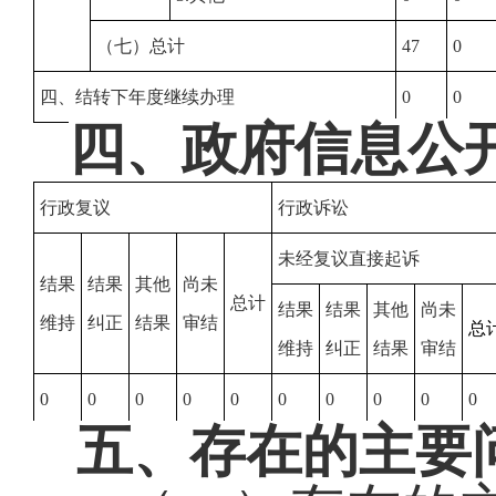
（七）总计
47
0
四、结转下年度继续办理
0
0
四、政府信息公
行政复议
行政诉讼
未经复议直接起诉
结果
结果
其他
尚未
总计
结果
结果
其他
尚未
维持
纠正
结果
审结
总
维持
纠正
结果
审结
0
0
0
0
0
0
0
0
0
0
五、存在的主要