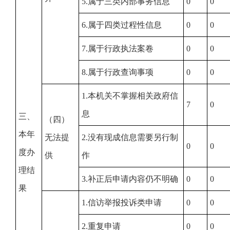
5.属于三类内部事务信息
0
0
6.属于四类过程性信息
0
0
7.属于行政执法案卷
0
0
8.属于行政查询事项
0
0
1.本机关不掌握相关政府信
7
0
息
三、
（四）
本年
无法提
2.没有现成信息需要另行制
0
0
度办
供
作
理结
3.补正后申请内容仍不明确
0
0
果
1.信访举报投诉类申请
0
0
2.重复申请
0
0