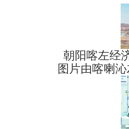
朝阳喀左经济开
图片由喀喇沁