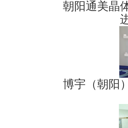
朝阳通美晶体科
博宇（朝阳）半