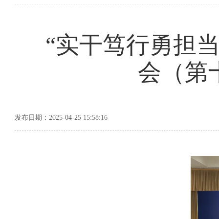
“实干笃行勇担当
会（第
发布日期：2025-04-25 15:58:16