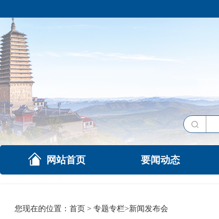
网站首页
要闻动态
您现在的位置：
首页
>
专题专栏
>
新闻发布会