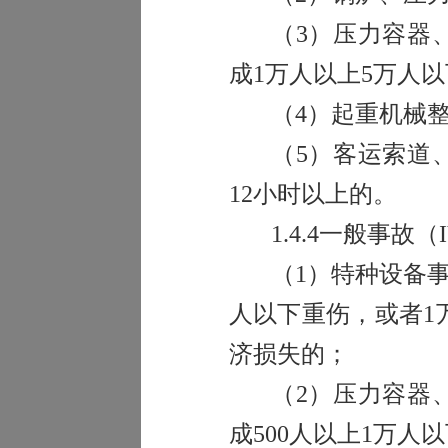
（
3
）压力容器
成
1
万人以上
5
万人以
（
4
）起重机械
（
5
）客运索道
12
小时以上的。
1.4.4
一般事故（
（
1
）特种设备
人以下重伤，或者
1
济损失的；
（
2
）压力容器
成
500
人以上
1
万人以