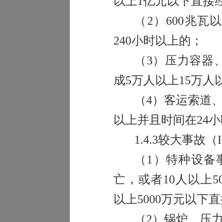
以上
1
亿元以下直接
（
2
）
600
兆瓦以
240
小时以上的；
（
3
）压力容器
成
5
万人以上
15
万人
（
4
）客运索道
以上并且时间在
24
小
1.4.3
较大事故（
I
（
1
）特种设备
亡，或者
10
人以上
5
以上
5000
万元以下直
（
2
）锅炉、压