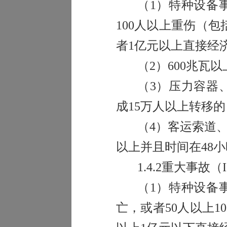
（
1
）特种设备
100
人以上重伤（包
者
1
亿元以上直接经
（
2
）
600
兆瓦以
（
3
）压力容器
成
15
万人以上转移的
（
4
）客运索道
以上并且时间在
48
小
1.4.2
重大事故（
I
（
1
）特种设备
亡，或者
50
人以上
10