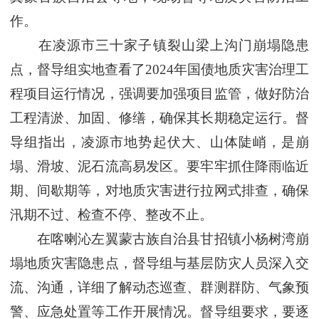
作。
在凌源市三十家子镇裂山梁上沟门崩塌隐患
点，督导组实地查看了2024年国债地质灾害治理工
程项目运行情况，强调要加强项目监管，做好防治
工程清淤、加固、修缮，确保其长期稳定运行。督
导组指出，凌源市地势起伏大、山体陡峭，是崩
塌、滑坡、泥石流高易发区。要牢牢抓住降雨临近
期、间歇期等，对地质灾害进行拉网式排查，确保
汛期不过、检查不停、整改不止。
在喀喇沁左翼蒙古族自治县甘招镇小杨树湾崩
塌地质灾害隐患点，督导组与基层防灾人员深入交
流、沟通，详细了解动态巡查、群测群防、气象预
警、应急处置等工作开展情况。督导组要求，要逐