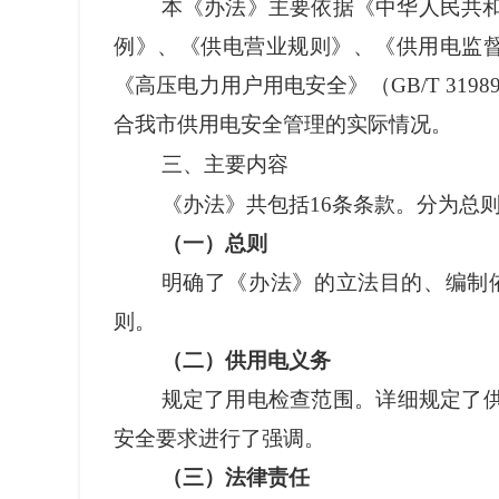
本《办法》主要依据《中华人民共
例》、
《
供电营业规则
》、
《供用电监
《高压电力用户用电安全》（GB/T 31989-
合我市供用电安全管理的实际情况。
三、主要内容
《办法》
共包括
16
条条款
。
分为总
（
一
）
总则
明确了《办法》的立法目的、
编制
则。
（
二
）供用电义务
规定了
用电检查范围
。
详细规定了
安全要求进行了强调。
（
三
）法律责任