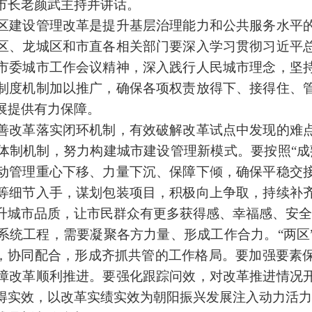
市长老颜武主持并讲话。
建设管理改革是提升基层治理能力和公共服务水平的
区、龙城区和市直各相关部门要深入学习贯彻习近平
市委城市工作会议精神，深入践行人民城市理念，坚
制度机制加以推广，确保各项权责放得下、接得住、
展提供有力保障。
改革落实闭环机制，有效破解改革试点中发现的难点
体制机制，努力构建城市建设管理新模式。要按照“成
动管理重心下移、力量下沉、保障下倾，确保平稳交
等细节入手，谋划包装项目，积极向上争取，持续补
升城市品质，让市民群众有更多获得感、幸福感、安全
工程，需要凝聚各方力量、形成工作合力。“两区
责，协同配合，形成齐抓共管的工作格局。要加强要素
障改革顺利推进。要强化跟踪问效，对改革推进情况
得实效，以改革实绩实效为朝阳振兴发展注入动力活力