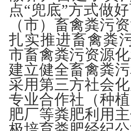
点“兜底”方式做
（市）畜禽粪污资
扎实推进畜禽粪污资
市畜禽粪污资源化
建立健全畜禽粪污
采用第三方社会化
专业合作社（种植
肥厂等粪肥利用主
极培育粪肥经纪公