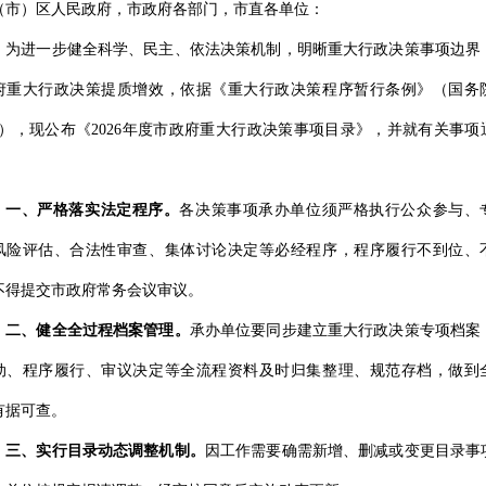
（市）
区
人民政府，市政府
各
部门
，
市直各
单位：
为进一步健全科学、民主、依法决策机制，明晰重大行政决策事项边界
府重大行政决策提质增效，依据《重大行政决策程序暂行条例》（国务
号）
，
现
公
布《
2026年度市政府重大行政决策事项目录》，并就有关
事项
一、严格落实法定程序。
各决策事项承办单位须严格执行公众参与、
风险评估、合法性审查、集体讨论决定等必经程序，程序履行不到位、
不得提交市政府常务会议审议。
二、健全全过程档案管理。
承办单位要同步建立重大行政决策专项档案
动、程序履行、审议决定等全流程资料及时归集整理、规范存档，做到
有据可查。
三、
实行目录动态调整机制。
因工作需要确需新增、删减或变更目录事