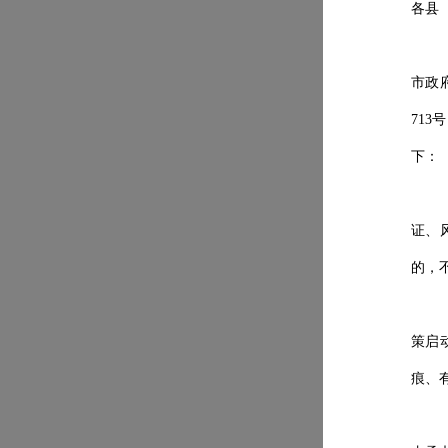
各县
市政
713
下：
证、
的，
策启
痕、