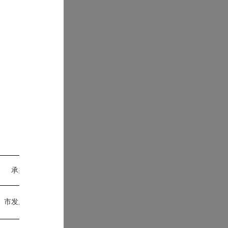
承办部门
市发
展
改
革
委