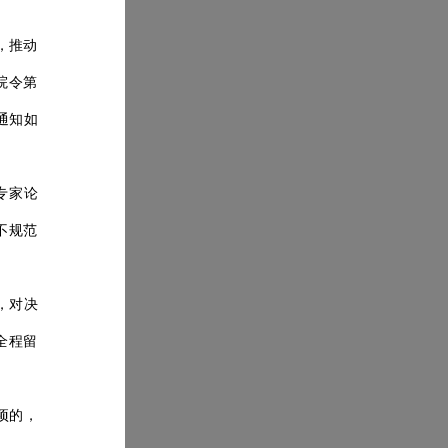
，推动
院令第
通知如
专家论
不规范
，对决
全程留
项的，