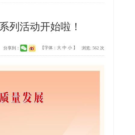
”系列活动开始啦！
】
【字体：
大
中
小
】
分享到：
浏览:
562
次