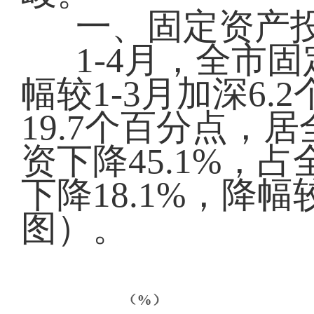
一、固定资产
1
-4月
，全市固
幅较1
-3月加深6.
19.7
个百分点，居
资下降
45.1%
，占
下降1
8.1%，降幅
图）。