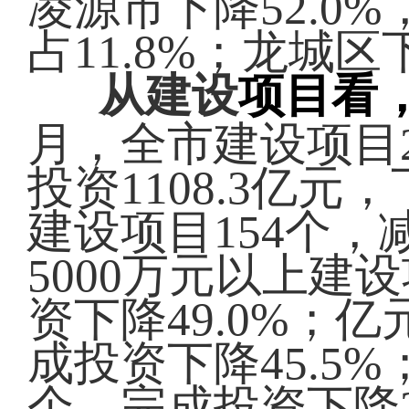
凌源市下降
52.0
%
占
11.8%；
龙城区
从建设
项目看
月
，全市建设项目
投资1
108.3亿元，
建设项目
154
个，
5000万元以上建
资下降
49.0%
；亿
成投资下降4
5.5%
个，完成投资下降