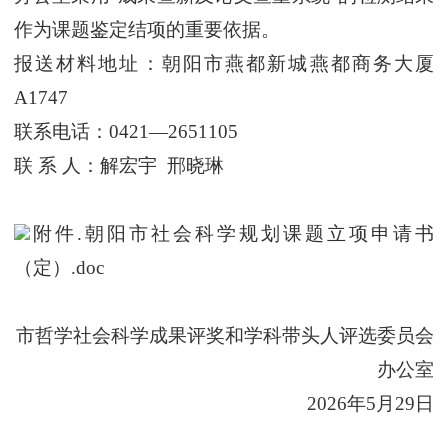
作为课题鉴定结项的重要依据。
报送材料地址：朝阳市燕都新城燕都商务大厦
A1747
联系电话：
0421—265110
5
联
系
人：解宏宇
邢晓琳
附件.朝阳市社会科学规划课题立项申请书
（定）.doc
市哲学社会科学成果评奖和学科带头人评选委员会
办公室
202
6
年
5
月
2
9
日