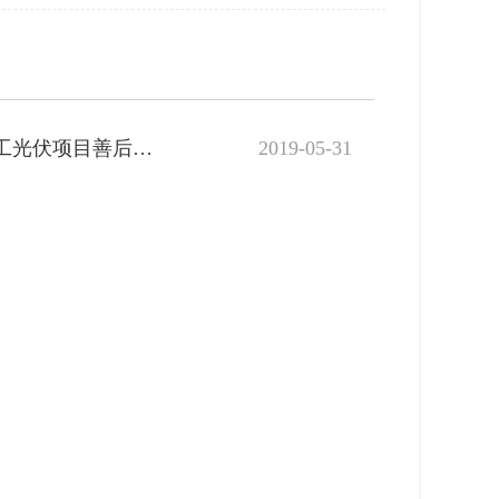
省十三届人大二次会议《关于再次建议解决北票地区“涉草”停工光伏项目善后问题的建议》（第1459号）答复
2019-05-31