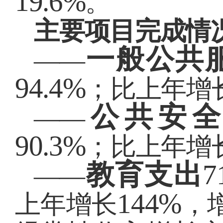
19.6%
。
主要项目完成情
一般公共
——
94.4%
；比上年增
公共安
——
90.3%
；比上年增
教育支出
7
——
144%
上年增长
，