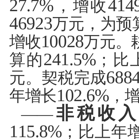
27.7%
414
，增收
46923
万元，为预
10028
增收
万元。
241.5%
算的
；比
688
元。契税完成
102.6%
年增长
，
非税收入
——
115.8%
；比上年