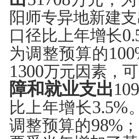
阳师专异地新建支
0
口径
比上年增长
100
为调整预算的
1300
万元因素，可
障和就业支出
10
3.5%
比上年增长
98%
调整预算的
；