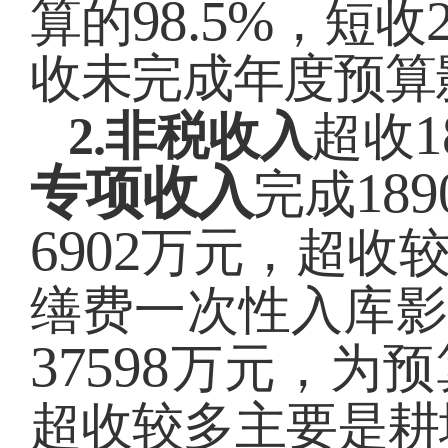
98.5%
算的
，短收
收未完成年度预算
1
2.
非税收入
超收
专项收入
189
完成
6902
万元，超收
缮费一次性入库影
37598
万元，为预
超收较多主要是耕