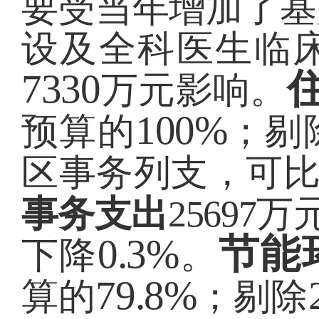
要受当年增加了基
设及全科医生临
7330
万元影响。
100%
预算的
；剔
区事务列支，可
事务支出
25697
万
0.3%
节能
下降
。
79.8%
算的
；剔除