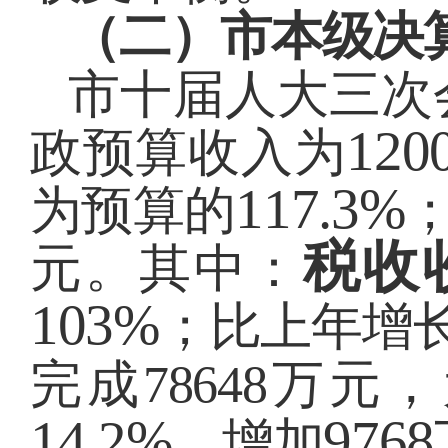
（二）市本级决
市十届人大三次
120
政预算收入为
117.3%
为预算的
税收
元。其中：
103%
；比上年增
完成
78648
万元
，
14.2%
9768
，增加