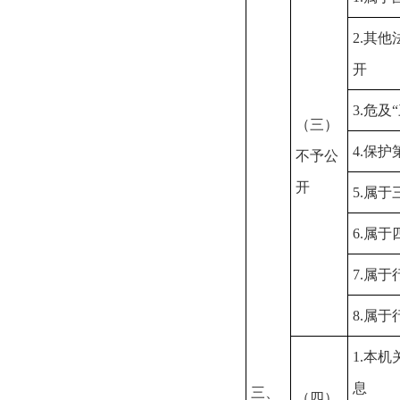
2.其
开
3.危及
（三）
4.保
不予公
开
5.属
6.属
7.属
8.属
1.本
息
三、
（四）