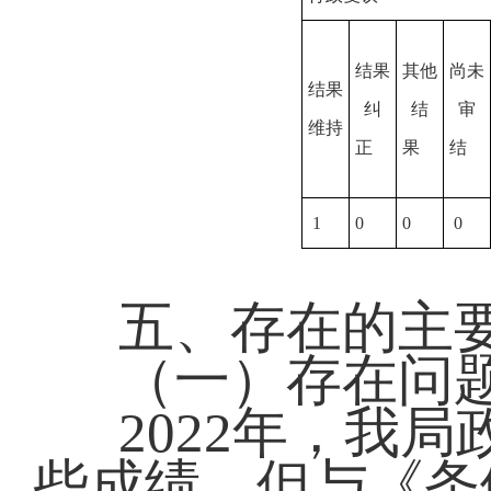
结果
其他
尚未
结果
纠
结
审
维持
正
果
结
1
0
0
0
五、存在的主
（一）存在问
2022年，我
些成绩，但与《条