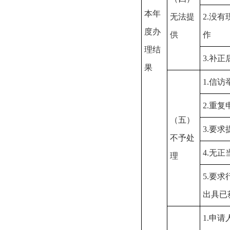
本年
无法提
2.没
度办
供
作
理结
3.补
果
1.信
2.重复
（五）
3.要
不予处
4.无
理
5.要
出具已
1.申