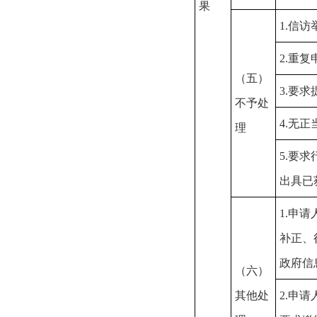
果
1.信
2.重复
（五）
3.要
不予处
4.无
理
5.要
出具已
1.申
补正、
政府信
（六）
其他处
2.申