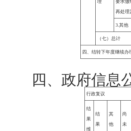
理
要求缴
再处理
3.其他
（七）总计
四、结转下年度继续办
四、政府信息
行政复议
结
结
其
尚
果
果
他
未
维