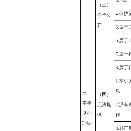
3.危及
（三）
4.保
不予公
开
5.属
6.属
7.属
8.属
1.本
息
三、
（四）
本年
无法提
2.没
度办
供
作
理结
3.补