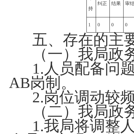
纠正
结果
审
持
1
0
0
0
五、存在的主
（一）我局政
1.人员配备问
AB岗制。
2.岗位调动较
（二）我局政
1.我局将调整