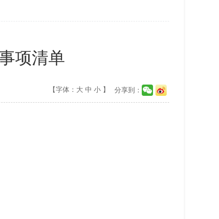
查事项清单
【字体：
大
中
小
】
分享到：