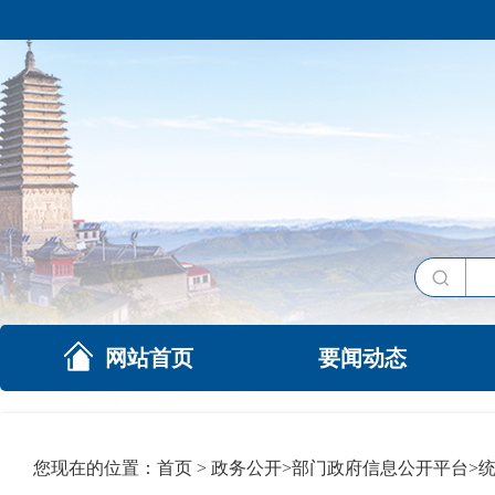
网站首页
要闻动态
您现在的位置：
首页
>
政务公开
>
部门政府信息公开平台
>