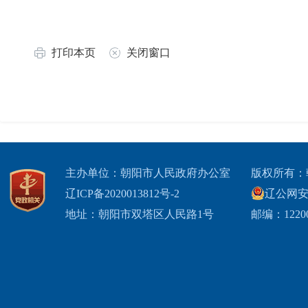
打印本页
关闭窗口
主办单位：朝阳市人民政府办公室
版权所有：
辽ICP备2020013812号-2
辽公网安备2
地址：朝阳市双塔区人民路1号
邮编：1220