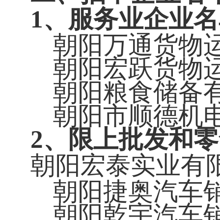
1、
服务业
企业名
朝阳万通货物
朝阳宏跃货物
朝阳粮食储备
朝阳市顺德机
2、限上
批
发和
零
朝阳宏泰实业有
朝阳捷奥汽车
朝阳乾宇汽车