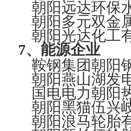
朝阳远达环保
朝阳多元双金
朝阳光达化工
7、能源企业
鞍钢集团朝阳
朝阳燕山湖发
国电电力朝阳
朝阳黑猫伍兴
朝阳浪马轮胎