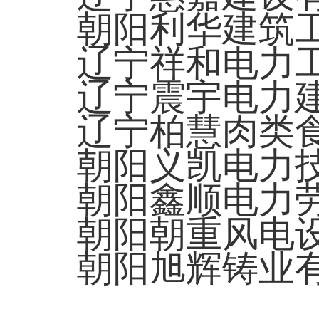
朝阳利华建筑
辽宁祥和电力
辽宁震宇电力
辽宁柏慧肉类
朝阳义凯电力
朝阳鑫顺电力
朝阳朝重风电
朝阳旭辉铸业