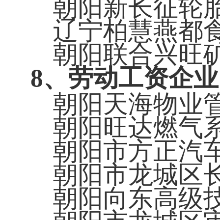
朝阳新长征轮
辽宁柏慧燕都
朝阳联合兴旺
8、劳动工资企业
朝阳天海物业
朝阳旺达燃气
朝阳市方正汽
朝阳市龙城区
朝阳向东高级