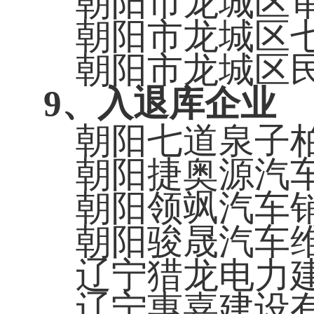
朝阳市龙城区
朝阳市龙城区
朝阳市龙城区
9、入退库企业
朝阳七道泉子
朝阳捷奥源汽
朝阳领飒汽车
朝阳骏晟汽车
辽宁猎龙电力
辽宁惠嘉建设