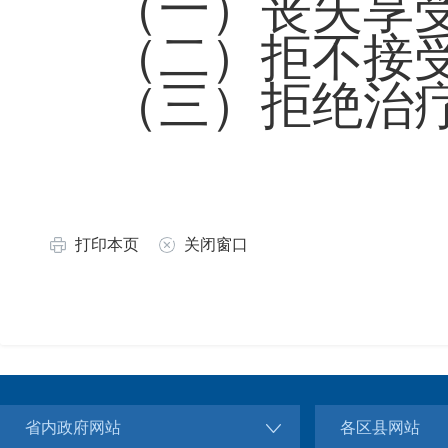
（一）丧失享
（二）拒不接
（三）拒绝治
打印本页
关闭窗口
省内政府网站
各区县网站