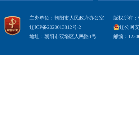
主办单位：朝阳市人民政府办公室
版权所有：
辽ICP备2020013812号-2
辽公网安备2
地址：朝阳市双塔区人民路1号
邮编：1220