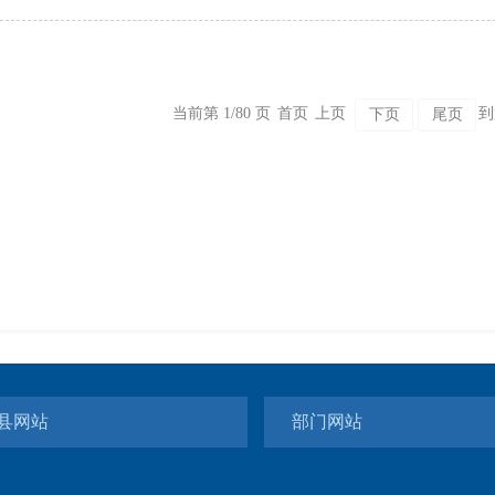
当前第 1/80 页
首页
上页
到
下页
尾页
县网站
部门网站